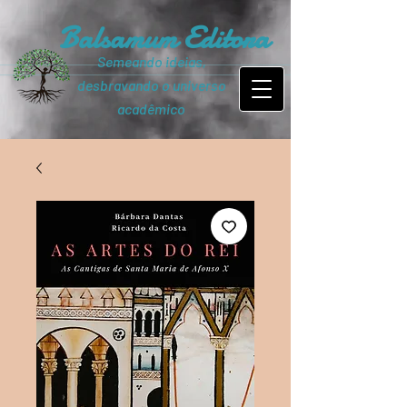
Balsamum Editora
Semeando ideias,
desbravando o universo
acadêmico